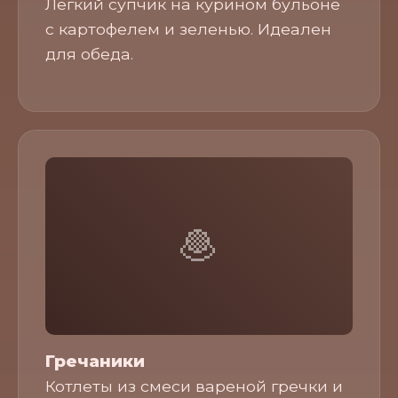
Легкий супчик на курином бульоне
с картофелем и зеленью. Идеален
для обеда.
🧆
Гречаники
Котлеты из смеси вареной гречки и